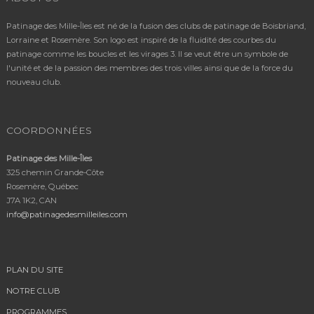
Patinage des Mille-Îles est né de la fusion des clubs de patinage de Boisbriand,
Lorraine et Rosemère. Son logo est inspiré de la fluidité des courbes du
patinage comme les boucles et les virages 3. Il se veut être un symbole de
l'unité et de la passion des membres des trois villes ainsi que de la force du
nouveau club.
COORDONNÉES
Patinage des Mille-Îles
325 chemin Grande-Côte
Rosemère, Québec
J7A 1K2, CAN
info@patinagedesmilleiles.com
PLAN DU SITE
NOTRE CLUB
PROGRAMMES