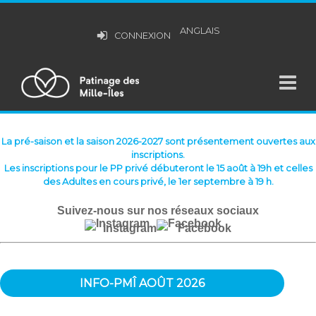
ANGLAIS
CONNEXION
La pré-saison et la saison 2026-2027 sont présentement ouvertes aux
inscriptions.
Les inscriptions pour le PP privé débuteront le 15 août à 19h et celles
des Adultes en cours privé, le 1er septembre à 19 h.
Suivez-nous sur nos réseaux sociaux
Instagram
Facebook
INFO-PMÎ AOÛT 2026