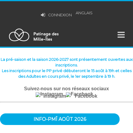
ANGLAIS
CONNEXION
La pré-saison et la saison 2026-2027 sont présentement ouvertes aux
inscriptions.
Les inscriptions pour le PP privé débuteront le 15 août à 19h et celles
des Adultes en cours privé, le 1er septembre à 19 h.
Suivez-nous sur nos réseaux sociaux
Instagram
Facebook
INFO-PMÎ AOÛT 2026