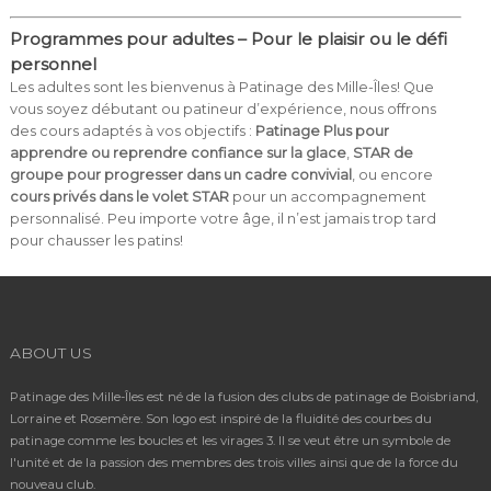
Programmes pour adultes – Pour le plaisir ou le défi
personnel
Les adultes sont les bienvenus à Patinage des Mille-Îles! Que
vous soyez débutant ou patineur d’expérience, nous offrons
des cours adaptés à vos objectifs :
Patinage Plus pour
apprendre ou reprendre confiance sur la glace
,
STAR de
groupe pour progresser dans un cadre convivial
, ou encore
cours privés dans le volet STAR
pour un accompagnement
personnalisé. Peu importe votre âge, il n’est jamais trop tard
pour chausser les patins!
ABOUT US
Patinage des Mille-Îles est né de la fusion des clubs de patinage de Boisbriand,
Lorraine et Rosemère. Son logo est inspiré de la fluidité des courbes du
patinage comme les boucles et les virages 3. Il se veut être un symbole de
l'unité et de la passion des membres des trois villes ainsi que de la force du
nouveau club.