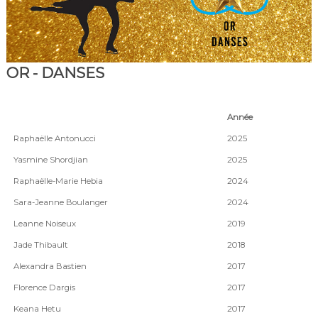
OR - DANSES
Année
Raphaëlle Antonucci
2025
Yasmine Shordjian
2025
Raphaëlle-Marie Hebia
2024
Sara-Jeanne Boulanger
2024
Leanne Noiseux
2019
Jade Thibault
2018
Alexandra Bastien
2017
Florence Dargis
2017
Keana Hetu
2017