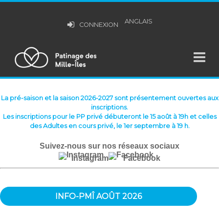
ANGLAIS
CONNEXION
La pré-saison et la saison 2026-2027 sont présentement ouvertes aux
inscriptions.
Les inscriptions pour le PP privé débuteront le 15 août à 19h et celles
des Adultes en cours privé, le 1er septembre à 19 h.
Suivez-nous sur nos réseaux sociaux
Instagram
Facebook
INFO-PMÎ AOÛT 2026