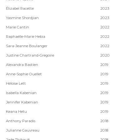
Élizabel Racette
2023
Yasmine Shordjian
2023
Marie Cantin
2022
Raphaëlle-Marie Hebia
2022
Sara-Jeanne Boulanger
2022
Justine Chartrand-Gregoire
2020
Alexandra Bastien
2019
Anne-Sophie Ouellet
2019
Héloïse Lett
2019
Isabella Kabenian
2019
Jennifer Kabenian
2019
Keana Hetu
2019
Anthony Paradis
2018
Julianne Gauvreau
2018
Jade Thibault
2018