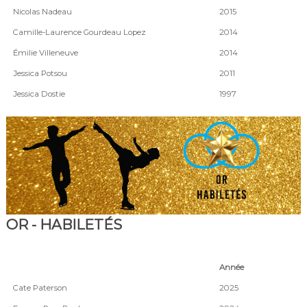
Nicolas Nadeau
2015
Camille-Laurence Gourdeau Lopez
2014
Émilie Villeneuve
2014
Jessica Potsou
2011
Jessica Dostie
1997
OR - HABILETÉS
Année
Cate Paterson
2025