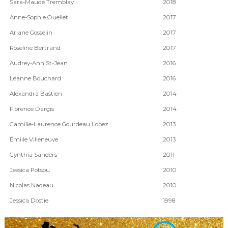
Sara-Maude Tremblay
2018
Anne-Sophie Ouellet
2017
Ariane Gosselin
2017
Roseline Bertrand
2017
Audrey-Ann St-Jean
2016
Léanne Bouchard
2016
Alexandra Bastien
2014
Florence Dargis
2014
Camille-Laurence Gourdeau Lopez
2013
Émilie Villeneuve
2013
Cynthia Sanders
2011
Jessica Potsou
2010
Nicolas Nadeau
2010
Jessica Dostie
1998