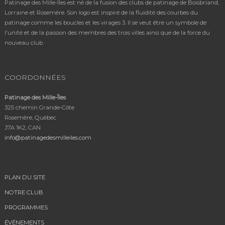
Patinage des Mille-Îles est né de la fusion des clubs de patinage de Boisbriand,
Lorraine et Rosemère. Son logo est inspiré de la fluidité des courbes du
patinage comme les boucles et les virages 3. Il se veut être un symbole de
l'unité et de la passion des membres des trois villes ainsi que de la force du
nouveau club.
COORDONNÉES
Patinage des Mille-Îles
325 chemin Grande-Côte
Rosemère, Québec
J7A 1K2, CAN
info@patinagedesmilleiles.com
PLAN DU SITE
NOTRE CLUB
PROGRAMMES
ÉVÉNEMENTS