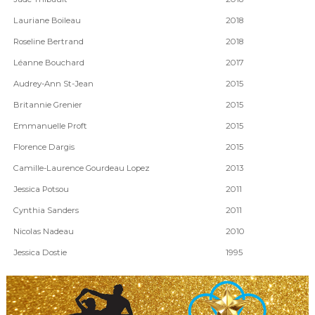
Lauriane Boileau
2018
Roseline Bertrand
2018
Léanne Bouchard
2017
Audrey-Ann St-Jean
2015
Britannie Grenier
2015
Emmanuelle Proft
2015
Florence Dargis
2015
Camille-Laurence Gourdeau Lopez
2013
Jessica Potsou
2011
Cynthia Sanders
2011
Nicolas Nadeau
2010
Jessica Dostie
1995