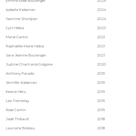
Emma-Rose Boulanger
2024
Isabella Kabenian
2024
Yasmine Shordjian
2024
Cyril Hebia
2023
Marie Cantin
2021
Raphaëlle-Marie Hebia
2021
Sara-Jeanne Boulanger
2021
Justine Chartrand-Grégoire
2020
Anthony Paradis
2019
Jennifer Kabenian
2019
Keana Hetu
2019
Lea Tremblay
2019
Rose Cantin
2019
Jade Thibault
2018
Lauriane Boileau
2018