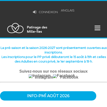
ANGLAIS
CONNEXION
La pré-saison et la saison 2026-2027 sont présentement ouvertes aux
inscriptions.
Les inscriptions pour le PP privé débuteront le 15 août à 19h et celles
des Adultes en cours privé, le 1er septembre à 19 h.
Suivez-nous sur nos réseaux sociaux
Instagram
Facebook
INFO-PMÎ AOÛT 2026