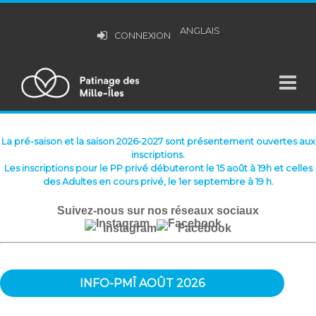
ANGLAIS
CONNEXION
La pré-saison et la saison 2026-2027 sont présentement ouvertes aux
inscriptions.
Les inscriptions pour le PP privé débuteront le 15 août à 19h et celles
des Adultes en cours privé, le 1er septembre à 19 h.
Suivez-nous sur nos réseaux sociaux
Instagram
Facebook
INFO-PMÎ AOÛT 2026