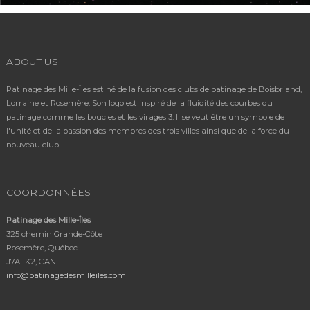
ABOUT US
Patinage des Mille-Îles est né de la fusion des clubs de patinage de Boisbriand,
Lorraine et Rosemère. Son logo est inspiré de la fluidité des courbes du
patinage comme les boucles et les virages 3. Il se veut être un symbole de
l'unité et de la passion des membres des trois villes ainsi que de la force du
nouveau club.
COORDONNÉES
Patinage des Mille-Îles
325 chemin Grande-Côte
Rosemère, Québec
J7A 1K2, CAN
info@patinagedesmilleiles.com