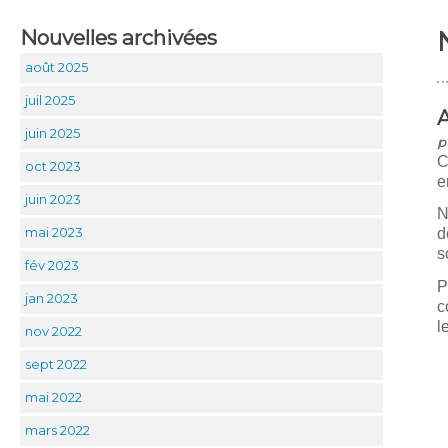
Nouvelles archivées
août 2025
juil 2025
juin 2025
p
C
oct 2023
e
juin 2023
N
mai 2023
d
s
fév 2023
P
jan 2023
c
l
nov 2022
sept 2022
mai 2022
mars 2022