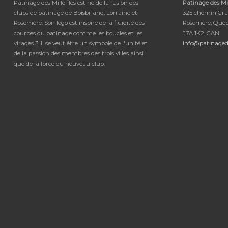
Patinage des Mille-Îles est né de la fusion des
Patinage des Mil
clubs de patinage de Boisbriand, Lorraine et
325 chemin Gra
Rosemère. Son logo est inspiré de la fluidité des
Rosemère, Qué
courbes du patinage comme les boucles et les
J7A 1K2, CAN
virages 3. Il se veut être un symbole de l'unité et
info@patinaged
de la passion des membres des trois villes ainsi
que de la force du nouveau club.