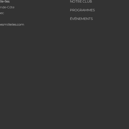
le-Îles
NOTRE CLUB
nde-Côte
PROGRAMMES
bec
ÉVÉNEMENTS
esmilleiles.com