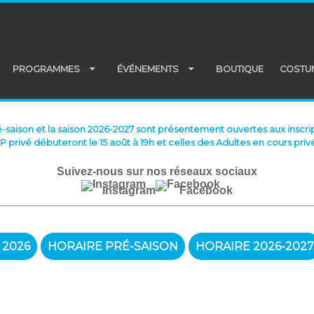
PROGRAMMES
ÉVÉNEMENTS
BOUTIQUE
COSTU
é-saison et la saison 2026-2027 sont présentement ouvertes aux inscrip
PP privé débuteront le 15 août à 19h et celles des Adultes en cours privé
Suivez-nous sur nos réseaux sociaux
Instagram
Facebook
 2026
HORAIRE PRÉ-SAISON
HORAIRE 2026-2027