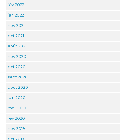
fév 2022
jan 2022
nov 2021
oct 2021
août 2021
nov 2020
oct 2020
sept 2020
août 2020
juin 2020
mai 2020
fév 2020
nov 2019
oct 2019