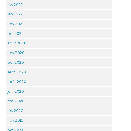
fév 2022
jan 2022
nov 2021
oct 2021
août 2021
nov 2020
oct 2020
sept 2020
août 2020
juin 2020
mai 2020
fév 2020
nov 2019
oct 2019