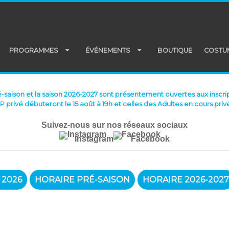
PROGRAMMES
ÉVÉNEMENTS
BOUTIQUE
COSTU
é-saison et la saison 2026-2027 sont présentement ouvertes aux inscrip
PP privé débuteront le 15 août à 19h et celles des Adultes en cours privé
Suivez-nous sur nos réseaux sociaux
Instagram
Facebook
 2026
HORAIRE PRÉ-SAISON
HORAIRE 2026-2027