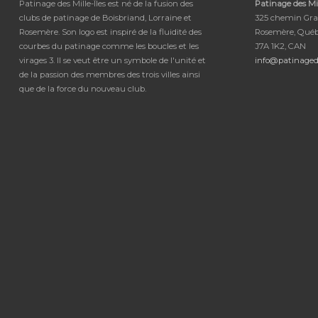
Patinage des Mille-Îles est né de la fusion des
Patinage des Mil
clubs de patinage de Boisbriand, Lorraine et
325 chemin Gra
Rosemère. Son logo est inspiré de la fluidité des
Rosemère, Qué
courbes du patinage comme les boucles et les
J7A 1K2, CAN
virages 3. Il se veut être un symbole de l'unité et
info@patinaged
de la passion des membres des trois villes ainsi
que de la force du nouveau club.