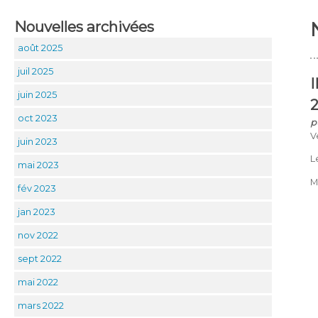
Nouvelles archivées
août 2025
juil 2025
juin 2025
oct 2023
p
V
juin 2023
L
mai 2023
M
fév 2023
jan 2023
nov 2022
sept 2022
mai 2022
mars 2022