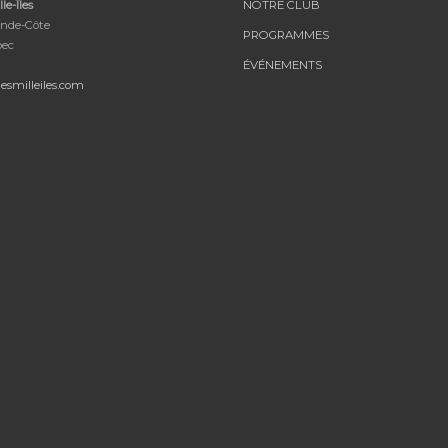
le-Îles
NOTRE CLUB
nde-Côte
PROGRAMMES
bec
ÉVÉNEMENTS
esmilleiles.com