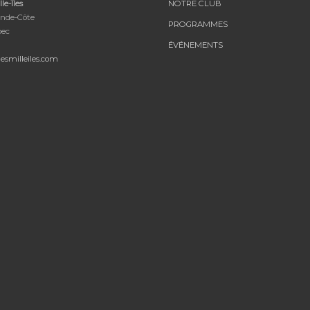
le-Îles
NOTRE CLUB
nde-Côte
PROGRAMMES
bec
ÉVÉNEMENTS
esmilleiles.com