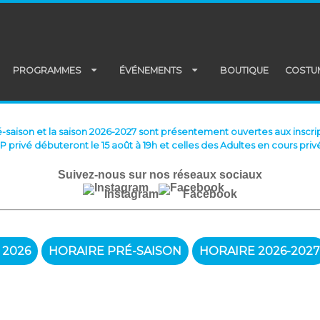
PROGRAMMES
ÉVÉNEMENTS
BOUTIQUE
COSTU
é-saison et la saison 2026-2027 sont présentement ouvertes aux inscrip
PP privé débuteront le 15 août à 19h et celles des Adultes en cours privé
Suivez-nous sur nos réseaux sociaux
Instagram
Facebook
 2026
HORAIRE PRÉ-SAISON
HORAIRE 2026-2027