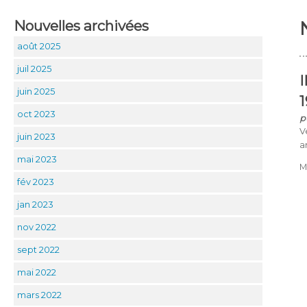
Nouvelles archivées
août 2025
juil 2025
juin 2025
oct 2023
p
V
juin 2023
a
mai 2023
M
fév 2023
jan 2023
nov 2022
sept 2022
mai 2022
mars 2022