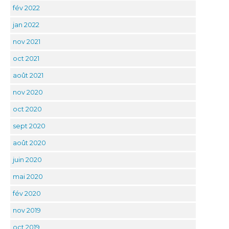
fév 2022
jan 2022
nov 2021
oct 2021
août 2021
nov 2020
oct 2020
sept 2020
août 2020
juin 2020
mai 2020
fév 2020
nov 2019
oct 2019