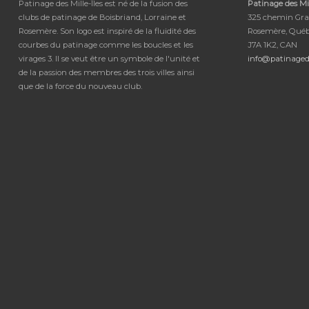
Patinage des Mille-Îles est né de la fusion des
Patinage des Mil
clubs de patinage de Boisbriand, Lorraine et
325 chemin Gra
Rosemère. Son logo est inspiré de la fluidité des
Rosemère, Qué
courbes du patinage comme les boucles et les
J7A 1K2, CAN
virages 3. Il se veut être un symbole de l'unité et
info@patinaged
de la passion des membres des trois villes ainsi
que de la force du nouveau club.